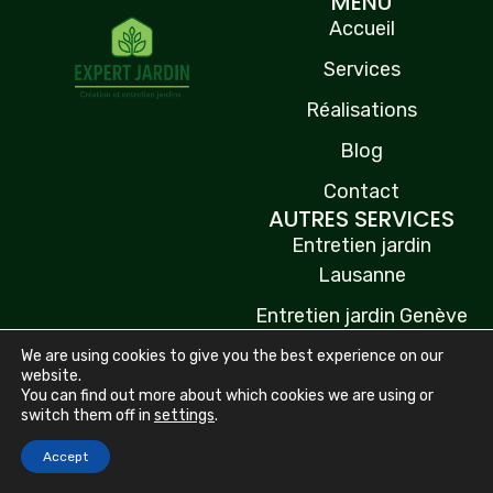
MENU
Accueil
Services
Réalisations
Blog
Contact
AUTRES SERVICES
Entretien jardin
Lausanne
Entretien jardin Genève
Entretien jardin
We are using cookies to give you the best experience on our
website.
Neuchâtel
You can find out more about which cookies we are using or
switch them off in
settings
.
Entretien jardin Fribourg
Devis gratuit sous 48h
Accept
Entretien jardin Valais