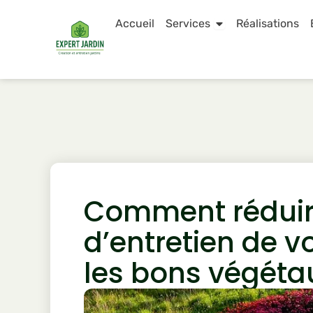
Skip
Accueil
Services
Réalisations
to
Open Services
content
Comment réduir
d’entretien de v
les bons végéta