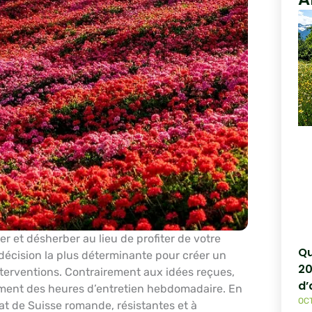
er et désherber au lieu de profiter de votre
Qu
 décision la plus déterminante pour créer un
20
nterventions. Contrairement aux idées reçues,
d
ment des heures d’entretien hebdomadaire. En
OCT
at de Suisse romande, résistantes et à