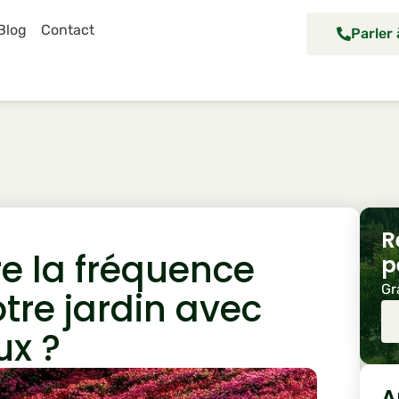
Blog
Contact
Parler
R
e la fréquence
p
Gr
otre jardin avec
ux ?
A