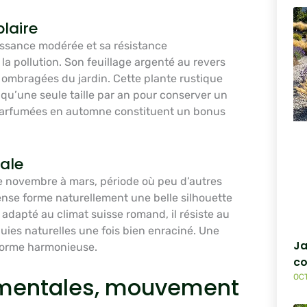
laire
issance modérée et sa résistance
 la pollution. Son feuillage argenté au revers
ombragées du jardin. Cette plante rustique
e qu’une seule taille par an pour conserver un
 parfumées en automne constituent un bonus
nale
e novembre à mars, période où peu d’autres
ense forme naturellement une belle silhouette
 adapté au climat suisse romand, il résiste au
uies naturelles une fois bien enraciné. Une
Ja
a forme harmonieuse.
co
OCT
ementales, mouvement